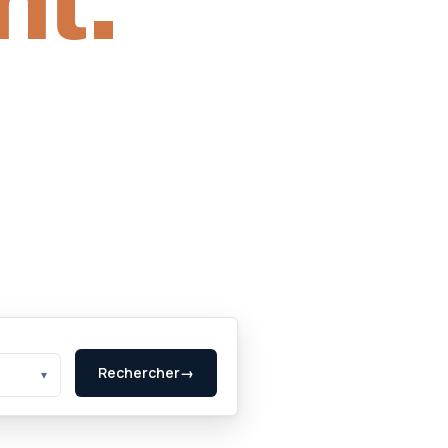
nt.
régions
SENCE TERRITORIALE
Rechercher
→