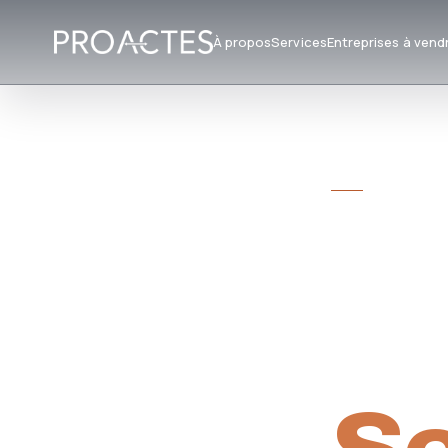
À propos
Services
Entreprises à vend
CABINET D
Tr
Re