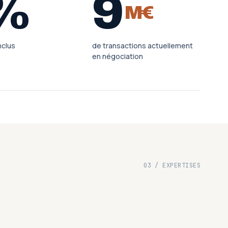
%
9
M€
nclus
de transactions actuellement
en négociation
03 / EXPERTISES