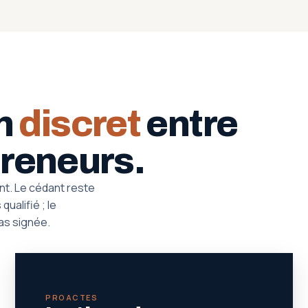
on
discret
entre
preneurs.
nt. Le cédant reste
ualifié ; le
as signée.
PROACTES