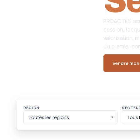
Se
PROACTES acco
cession, l'acqu
valorisation, m
du premier con
Vendre mon 
140 M€
ACTIFS CÉDÉS
RÉGION
SECTEUR