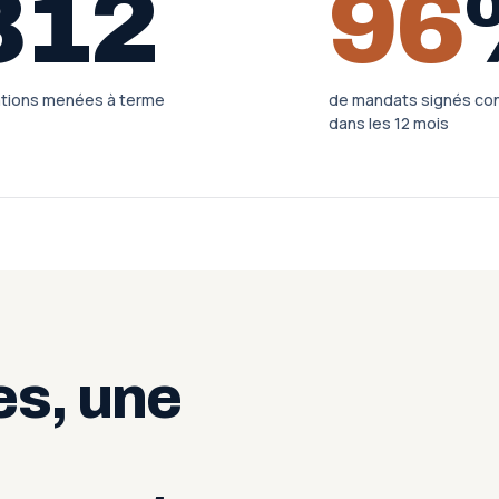
312
96
tions menées à terme
de mandats signés co
dans les 12 mois
es, une