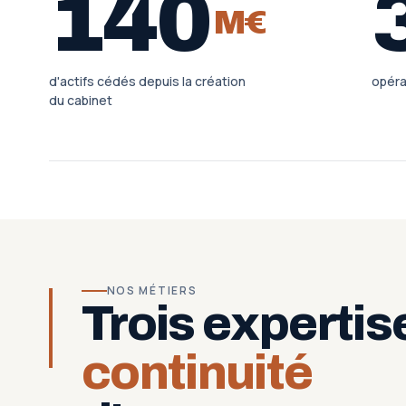
140
M€
d'actifs cédés depuis la création
opéra
du cabinet
NOS MÉTIERS
Trois expertis
continuité