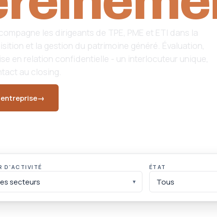
reineme
mpagne les dirigeants de TPE, PME et ETI dans la
isition et la gestion du patrimoine généré. Évaluation,
ise en relation confidentielle - un interlocuteur unique,
tact au closing.
entreprise
→
Voir les entreprises à vendre
9 M€
28 ans
7 
EN COURS DE NÉGOCIATION
D'ACCOMPAGNEMENT
PRÉ
 D'ACTIVITÉ
ÉTAT