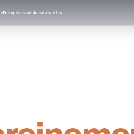
re
Entreprises vendues
Actualités
E CONSEIL M&A · DEPUIS 2006
ansmettr
prendre.