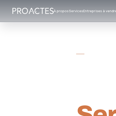
À propos
Services
Entreprises à vendr
CABINET DE CON
Tra
Rep
Ser