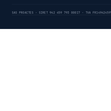
SAS PROACTES · SIRET 942 459 793 00017 · TVA FR14942459