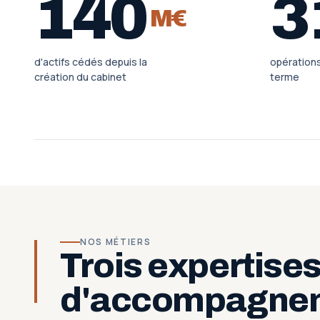
140
3
M€
d'actifs cédés depuis la
opération
création du cabinet
terme
NOS MÉTIERS
Trois expertise
d'accompagne