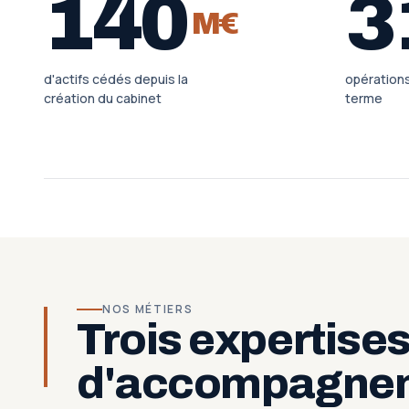
140
3
M€
d'actifs cédés depuis la
opération
création du cabinet
terme
NOS MÉTIERS
Trois expertise
d'accompagne