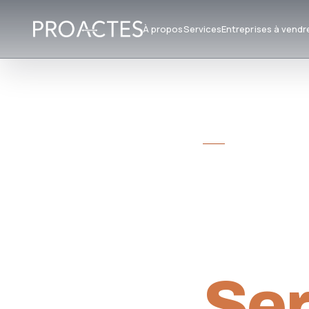
À propos
Services
Entreprises à vendr
CABINET DE CON
Tra
Rep
Ser