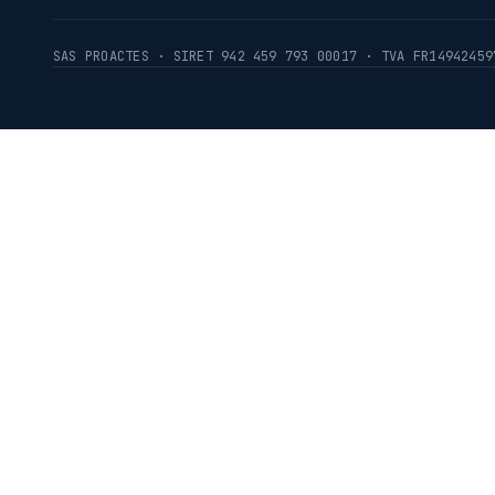
SAS PROACTES · SIRET 942 459 793 00017 · TVA FR14942459